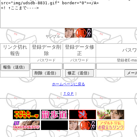
サンプル→
リンク切れ
登録データ削
登録データ修
パスワ
報告
除
正
パスワード
パスワード
登録者E-ma
ホームページに戻る
［
ＴＯＰ
］