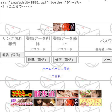
サンプル→
リンク切れ
登録データ削
登録データ修
パスワ
報告
除
正
パスワード
パスワード
登録者E-ma
ホームページに戻る
［
ＴＯＰ
］