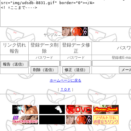
サンプル→
リンク切れ
登録データ削
登録データ修
パスワ
報告
除
正
パスワード
パスワード
登録者E-ma
ホームページに戻る
［
ＴＯＰ
］